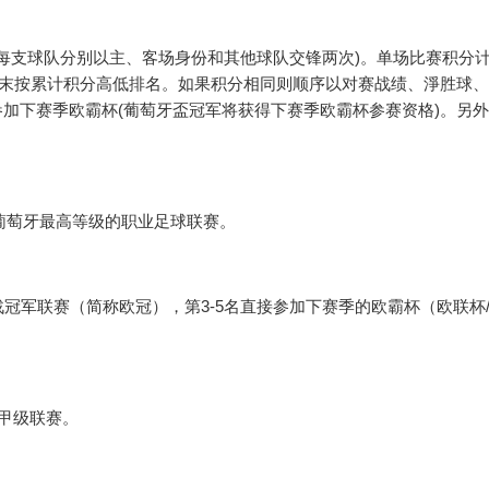
(每支球队分别以主、客场身份和其他球队交锋两次)。单场比赛积分
季末按累计积分高低排名。如果积分相同则顺序以对赛战绩、淨胜球
参加下赛季欧霸杯(葡萄牙盃冠军将获得下赛季欧霸杯参赛资格)。另
”，是葡萄牙最高等级的职业足球联赛。
冠军联赛（简称欧冠），第3-5名直接参加下赛季的欧霸杯（欧联杯
甲级联赛。