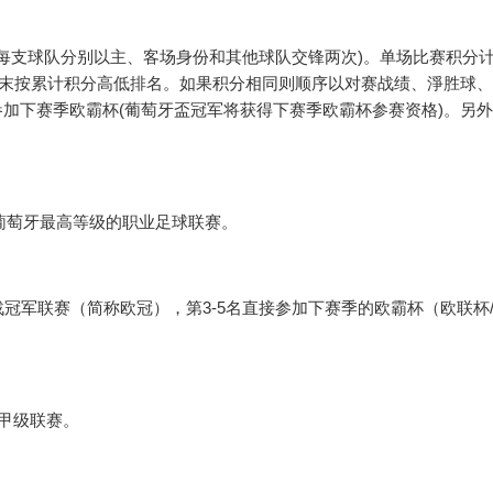
(每支球队分别以主、客场身份和其他球队交锋两次)。单场比赛积分
季末按累计积分高低排名。如果积分相同则顺序以对赛战绩、淨胜球
参加下赛季欧霸杯(葡萄牙盃冠军将获得下赛季欧霸杯参赛资格)。另
”，是葡萄牙最高等级的职业足球联赛。
冠军联赛（简称欧冠），第3-5名直接参加下赛季的欧霸杯（欧联杯
甲级联赛。