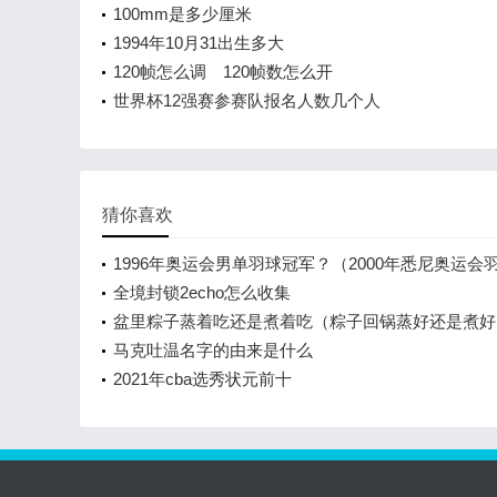
100mm是多少厘米
1994年10月31出生多大
120帧怎么调 120帧数怎么开
世界杯12强赛参赛队报名人数几个人
猜你喜欢
1996年奥运会男单羽球冠军？（2000年悉尼奥运会
男单决赛？）
全境封锁2echo怎么收集
盆里粽子蒸着吃还是煮着吃（粽子回锅蒸好还是煮好
马克吐温名字的由来是什么
2021年cba选秀状元前十