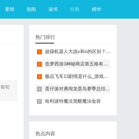
要闻
朝闻
读书
经典
精华
热门排行
超级机器人大战v和x的区别？（超级机器人大战R）
造梦西游3神秘商店第五格有什么？（造梦西游3摇光石）
极品飞车13剧情是什么_游戏？（极品飞车13中文版）
 葡萄
蛋仔派对勇闯龙蛋岛赛季总结来咯
哈利波特魔法觉醒魔法妆容
热点内容