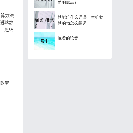
币的标志）
计算方法
勃能组什么词语 生机勃
、进球数
勃的勃怎么组词
外，超级
挽着的读音
/欧罗