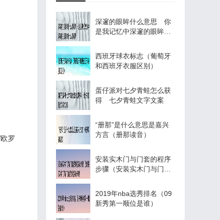
深邃的眼眸什么意思 你
是我记忆中深邃的眼眸什
么意思
西班牙球衣标志（葡萄牙
和西班牙衣服区别）
蛋仔派对七夕青蛙怎么获
得 七夕青蛙文字文案
“册那”是什么意思是嘉兴
方言（册那读音）
/欧罗
安装实木门与门套的程序
步骤（安装实木门与门套
的程序步骤）
2019年nba选秀排名（09
新秀第一顺位是谁）