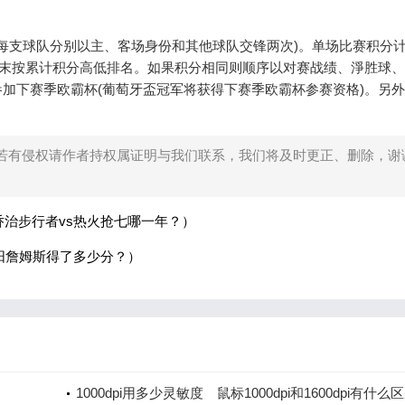
(每支球队分别以主、客场身份和其他球队交锋两次)。单场比赛积分
季末按累计积分高低排名。如果积分相同则顺序以对赛战绩、淨胜球
参加下赛季欧霸杯(葡萄牙盃冠军将获得下赛季欧霸杯参赛资格)。另
若有侵权请作者持权属证明与我们联系，我们将及时更正、删除，谢
乔治步行者vs热火抢七哪一年？）
太阳詹姆斯得了多少分？）
1000dpi用多少灵敏度 鼠标1000dpi和1600dpi有什么