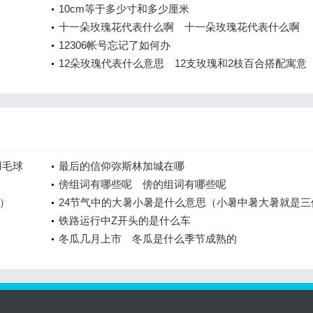
10cm等于多少寸和多少厘米
十一朵玫瑰花代表什么啊 十一朵玫瑰花代表什么啊
12306帐号忘记了如何办
12朵玫瑰代表什么意思 12支玫瑰和2枝百合搭配寓意
羽毛球
最后的信仰弥斯林加城在哪
傍组词有哪些呢 傍的组词有哪些呢
）
24节气中的大暑小暑是什么意思（小暑中暑大暑就是三
吗）
铁路运行中Z开头的是什么车
冬瓜几月上市 冬瓜是什么季节成熟的