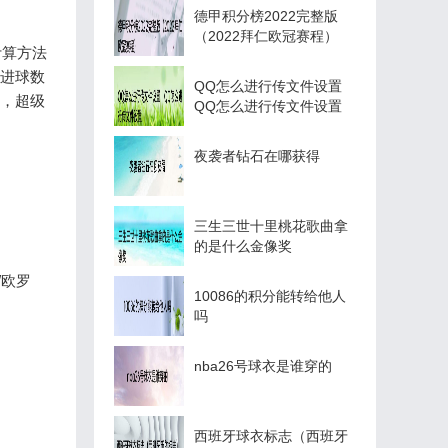
德甲积分榜2022完整版
（2022拜仁欧冠赛程）
计算方法
、进球数
QQ怎么进行传文件设置
外，超级
QQ怎么进行传文件设置
夜袭者钻石在哪获得
三生三世十里桃花歌曲拿
的是什么金像奖
/欧罗
10086的积分能转给他人
吗
nba26号球衣是谁穿的
西班牙球衣标志（西班牙