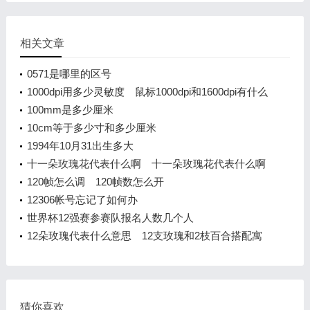
相关文章
0571是哪里的区号
1000dpi用多少灵敏度 鼠标1000dpi和1600dpi有什么
区别
100mm是多少厘米
10cm等于多少寸和多少厘米
1994年10月31出生多大
十一朵玫瑰花代表什么啊 十一朵玫瑰花代表什么啊
120帧怎么调 120帧数怎么开
12306帐号忘记了如何办
世界杯12强赛参赛队报名人数几个人
12朵玫瑰代表什么意思 12支玫瑰和2枝百合搭配寓
意
猜你喜欢