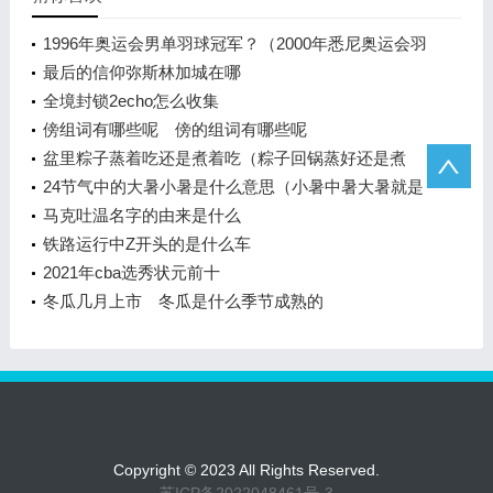
1996年奥运会男单羽球冠军？（2000年悉尼奥运会羽
毛球男单决赛？）
最后的信仰弥斯林加城在哪
全境封锁2echo怎么收集
傍组词有哪些呢 傍的组词有哪些呢
盆里粽子蒸着吃还是煮着吃（粽子回锅蒸好还是煮
好）
24节气中的大暑小暑是什么意思（小暑中暑大暑就是
三伏吗）
马克吐温名字的由来是什么
铁路运行中Z开头的是什么车
2021年cba选秀状元前十
冬瓜几月上市 冬瓜是什么季节成熟的
Copyright © 2023 All Rights Reserved.