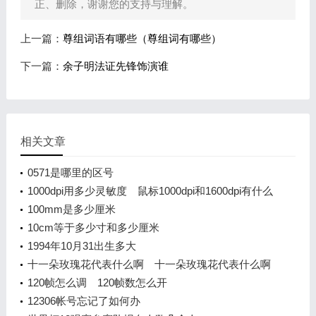
正、删除，谢谢您的支持与理解。
上一篇：
尊组词语有哪些（尊组词有哪些）
下一篇：
余子明法证先锋饰演谁
相关文章
0571是哪里的区号
1000dpi用多少灵敏度 鼠标1000dpi和1600dpi有什么
区别
100mm是多少厘米
10cm等于多少寸和多少厘米
1994年10月31出生多大
十一朵玫瑰花代表什么啊 十一朵玫瑰花代表什么啊
120帧怎么调 120帧数怎么开
12306帐号忘记了如何办