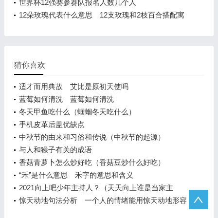
世界杯12强赛参赛队报名人数几个人
12朵玫瑰代表什么意思 12支玫瑰和2枝百合搭配寓
意
猜你喜欢
适才而用典故 艾比是原初天使吗
蓝莓如何清洗 蓝莓如何清洗
冬天甲鱼吃什么（蝈蝈冬天吃什么）
手机皮革后盖优缺点
中秋节的由来和习俗和传说（中秋节的起源）
与人和猴子有关的成语
香菇青萝卜怎么炒好吃（香菇豆炒什么好吃）
“禾”是什么意思 禾字的意思和含义
2021向上吧少年主持人？（天天向上谁是当家主
持？）
惊天动地句法分析 一个人的情绪能用惊天动地形容
吗