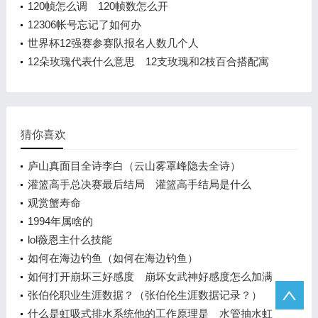
120帧怎么调 120帧数怎么开
12306帐号忘记了如何办
世界杯12强赛参赛队报名人数几个人
12朵玫瑰代表什么意思 12支玫瑰和2枝百合搭配寓
意
猜你喜欢
庐山真面目全诗李白（云山雾罩峰隐去全诗）
灌篮高手总决赛最后结局 灌篮高手结局是什么
观赏蟹寿命
1994年属啥的
lol薇恩主什么技能
如何在海边钓鱼（如何在海边钓鱼）
如何打开崩坏三好感度 崩坏女武神好感度怎么加满
张伯伦职业生涯数据？（张伯伦生涯数据记录？）
什么是虹吸式排水系统他的工作原理是 水管抽水虹